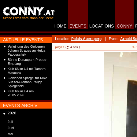
HOME
EVENTS
LOCATIONS
CONNY
Location:
Palais Auersperg
Event:
Arnold Sc
AKTUELLE EVENTS
Verleihung des Goldenen
<-
play>>
(
4
sek.)
Johann Strauss an Helga
Papouschek
Bühne Donaupark Presse-
Empfang
Klub 66 im U4 mit Tamara
Mascara
Goldenen Spargel für Mike
Süsser&Johann-Philipp
Spiegelfeld
Klub 66 im U4 am
28.05.2026
EVENTS-ARCHIV
2026
Juli
Juni
Mai