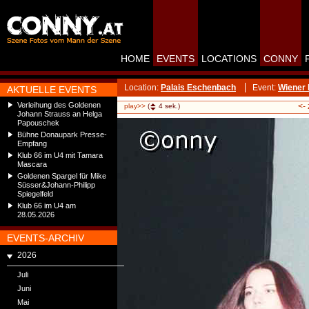
HOME
EVENTS
LOCATIONS
CONNY
Location:
Palais Eschenbach
Event:
Wiener 
AKTUELLE EVENTS
Verleihung des Goldenen
<-
play>>
(
4
sek.)
Johann Strauss an Helga
Papouschek
Bühne Donaupark Presse-
Empfang
Klub 66 im U4 mit Tamara
Mascara
Goldenen Spargel für Mike
Süsser&Johann-Philipp
Spiegelfeld
Klub 66 im U4 am
28.05.2026
EVENTS-ARCHIV
2026
Juli
Juni
Mai