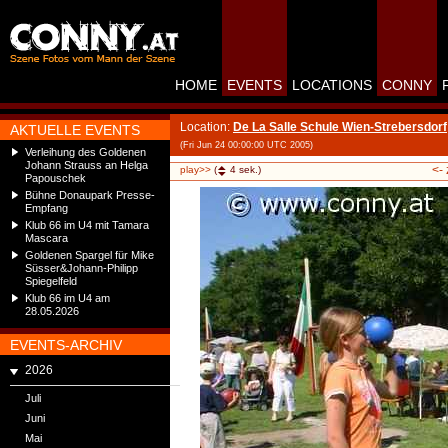
HOME
EVENTS
LOCATIONS
CONNY
Location:
De La Salle Schule Wien-Strebersdorf
AKTUELLE EVENTS
(Fri Jun 24 00:00:00 UTC 2005)
Verleihung des Goldenen
Johann Strauss an Helga
<-
play>>
(
4
sek.)
Papouschek
Bühne Donaupark Presse-
Empfang
Klub 66 im U4 mit Tamara
Mascara
Goldenen Spargel für Mike
Süsser&Johann-Philipp
Spiegelfeld
Klub 66 im U4 am
28.05.2026
EVENTS-ARCHIV
2026
Juli
Juni
Mai