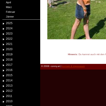
April
März
Februar
Jänner
2025
2024
2023
2022
2021
2020
2019
Hinweis:
Du kannst auch mit den P
reload
2018
2017
© 2008: conny.at |
kontakt & impressum
2016
2015
2014
2013
2012
2011
2010