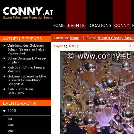
HOME
EVENTS
LOCATIONS
CONNY
Location:
Motto
Event:
Motto's Charity Adve
AKTUELLE EVENTS
Verleihung des Goldenen
<-
play>>
(
4
sek.)
Johann Strauss an Helga
Papouschek
Bühne Donaupark Presse-
Empfang
Klub 66 im U4 mit Tamara
Mascara
Goldenen Spargel für Mike
Süsser&Johann-Philipp
Spiegelfeld
Klub 66 im U4 am
28.05.2026
EVENTS-ARCHIV
2026
Juli
Juni
Mai