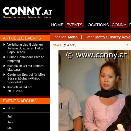
HOME
EVENTS
LOCATIONS
CONNY
Location:
Motto
Event:
Motto's Charity Adve
AKTUELLE EVENTS
Verleihung des Goldenen
<-
play>>
(
4
sek.)
Johann Strauss an Helga
Papouschek
Bühne Donaupark Presse-
Empfang
Klub 66 im U4 mit Tamara
Mascara
Goldenen Spargel für Mike
Süsser&Johann-Philipp
Spiegelfeld
Klub 66 im U4 am
28.05.2026
EVENTS-ARCHIV
2026
Juli
Juni
Mai