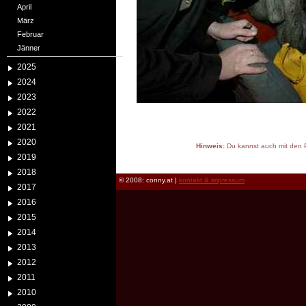
April
März
Februar
Jänner
2025
2024
2023
2022
2021
2020
Hinweis:
Du kannst auch mit den P
2019
reload
2018
© 2008: conny.at |
kontakt & impressum
2017
2016
2015
2014
2013
2012
2011
2010