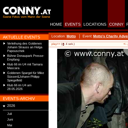
HOME
EVENTS
LOCATIONS
CONNY
Location:
Motto
Event:
Motto's Charity Adve
AKTUELLE EVENTS
Verleihung des Goldenen
<-
play>>
(
4
sek.)
Johann Strauss an Helga
Papouschek
Bühne Donaupark Presse-
Empfang
Klub 66 im U4 mit Tamara
Mascara
Goldenen Spargel für Mike
Süsser&Johann-Philipp
Spiegelfeld
Klub 66 im U4 am
28.05.2026
EVENTS-ARCHIV
2026
Juli
Juni
Mai