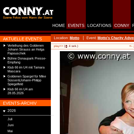
HOME
EVENTS
LOCATIONS
CONNY
Location:
Motto
Event:
Motto's Charity Adve
AKTUELLE EVENTS
Verleihung des Goldenen
<-
play>>
(
4
sek.)
Johann Strauss an Helga
Papouschek
Bühne Donaupark Presse-
Empfang
Klub 66 im U4 mit Tamara
Mascara
Goldenen Spargel für Mike
Süsser&Johann-Philipp
Spiegelfeld
Klub 66 im U4 am
28.05.2026
EVENTS-ARCHIV
2026
Juli
Juni
Mai