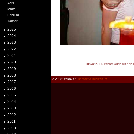
April
März
Februar
Jänner
2025
2024
2023
2022
2021
2020
Hinweis:
Du kannst auch mit den P
2019
reload
2018
© 2008: conny.at |
kontakt & impressum
2017
2016
2015
2014
2013
2012
2011
2010