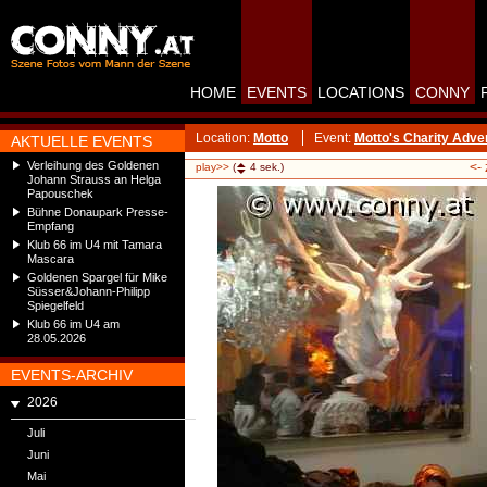
HOME
EVENTS
LOCATIONS
CONNY
Location:
Motto
Event:
Motto's Charity Adve
AKTUELLE EVENTS
Verleihung des Goldenen
<-
play>>
(
4
sek.)
Johann Strauss an Helga
Papouschek
Bühne Donaupark Presse-
Empfang
Klub 66 im U4 mit Tamara
Mascara
Goldenen Spargel für Mike
Süsser&Johann-Philipp
Spiegelfeld
Klub 66 im U4 am
28.05.2026
EVENTS-ARCHIV
2026
Juli
Juni
Mai