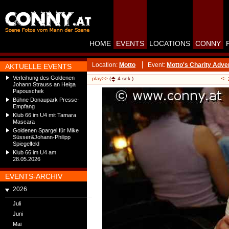
HOME
EVENTS
LOCATIONS
CONNY
Location:
Motto
Event:
Motto's Charity Adve
AKTUELLE EVENTS
Verleihung des Goldenen
<-
play>>
(
4
sek.)
Johann Strauss an Helga
Papouschek
Bühne Donaupark Presse-
Empfang
Klub 66 im U4 mit Tamara
Mascara
Goldenen Spargel für Mike
Süsser&Johann-Philipp
Spiegelfeld
Klub 66 im U4 am
28.05.2026
EVENTS-ARCHIV
2026
Juli
Juni
Mai