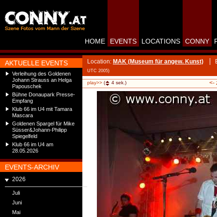
HOME
EVENTS
LOCATIONS
CONNY
Location:
MAK (Museum für angew. Kunst)
AKTUELLE EVENTS
UTC 2005)
Verleihung des Goldenen
Johann Strauss an Helga
<-
play>>
(
4
sek.)
Papouschek
Bühne Donaupark Presse-
Empfang
Klub 66 im U4 mit Tamara
Mascara
Goldenen Spargel für Mike
Süsser&Johann-Philipp
Spiegelfeld
Klub 66 im U4 am
28.05.2026
EVENTS-ARCHIV
2026
Juli
Juni
Mai