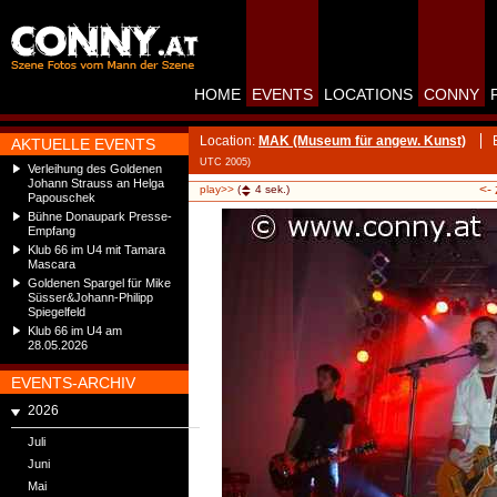
HOME
EVENTS
LOCATIONS
CONNY
Location:
MAK (Museum für angew. Kunst)
AKTUELLE EVENTS
UTC 2005)
Verleihung des Goldenen
Johann Strauss an Helga
<-
play>>
(
4
sek.)
Papouschek
Bühne Donaupark Presse-
Empfang
Klub 66 im U4 mit Tamara
Mascara
Goldenen Spargel für Mike
Süsser&Johann-Philipp
Spiegelfeld
Klub 66 im U4 am
28.05.2026
EVENTS-ARCHIV
2026
Juli
Juni
Mai