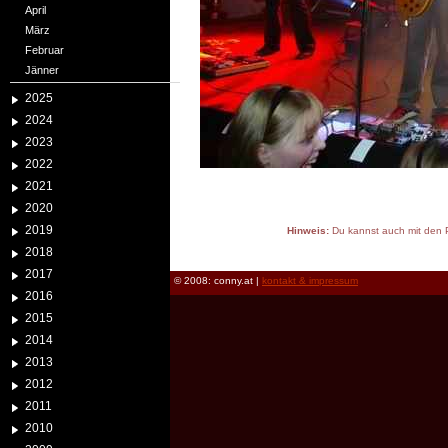
April
März
Februar
Jänner
2025
2024
2023
2022
2021
2020
2019
Hinweis:
Du kannst auch mit den P
reload
2018
2017
© 2008: conny.at |
kontakt & impressum
2016
2015
2014
2013
2012
2011
2010