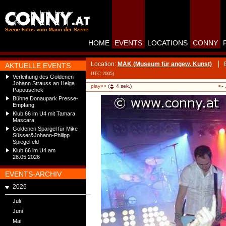
HOME
EVENTS
LOCATIONS
CONNY
Location:
MAK (Museum für angew. Kunst)
AKTUELLE EVENTS
UTC 2005)
Verleihung des Goldenen
Johann Strauss an Helga
<-
play>>
(
4
sek.)
Papouschek
Bühne Donaupark Presse-
Empfang
Klub 66 im U4 mit Tamara
Mascara
Goldenen Spargel für Mike
Süsser&Johann-Philipp
Spiegelfeld
Klub 66 im U4 am
28.05.2026
EVENTS-ARCHIV
2026
Juli
Juni
Mai