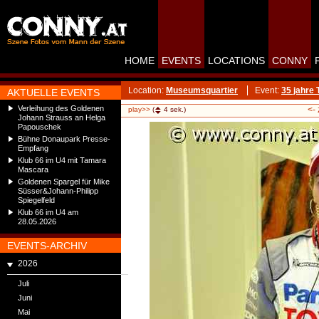
HOME
EVENTS
LOCATIONS
CONNY
Location:
Museumsquartier
Event:
35 jahre
AKTUELLE EVENTS
Verleihung des Goldenen
<-
play>>
(
4
sek.)
Johann Strauss an Helga
Papouschek
Bühne Donaupark Presse-
Empfang
Klub 66 im U4 mit Tamara
Mascara
Goldenen Spargel für Mike
Süsser&Johann-Philipp
Spiegelfeld
Klub 66 im U4 am
28.05.2026
EVENTS-ARCHIV
2026
Juli
Juni
Mai