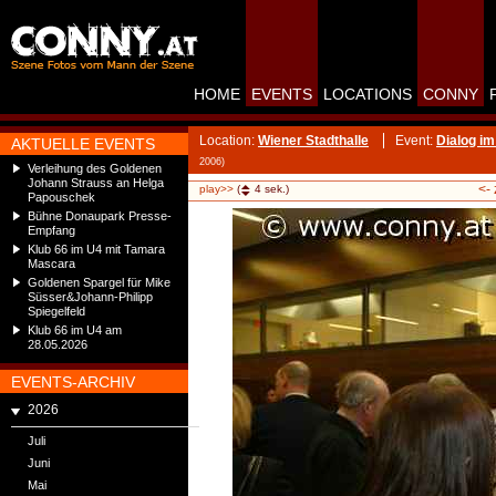
HOME
EVENTS
LOCATIONS
CONNY
Location:
Wiener Stadthalle
Event:
Dialog im
AKTUELLE EVENTS
2006)
Verleihung des Goldenen
Johann Strauss an Helga
<-
play>>
(
4
sek.)
Papouschek
Bühne Donaupark Presse-
Empfang
Klub 66 im U4 mit Tamara
Mascara
Goldenen Spargel für Mike
Süsser&Johann-Philipp
Spiegelfeld
Klub 66 im U4 am
28.05.2026
EVENTS-ARCHIV
2026
Juli
Juni
Mai