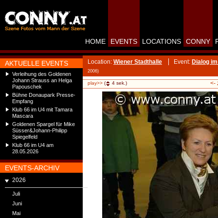
HOME
EVENTS
LOCATIONS
CONNY
Location:
Wiener Stadthalle
Event:
Dialog im
AKTUELLE EVENTS
2006)
Verleihung des Goldenen
Johann Strauss an Helga
<-
play>>
(
4
sek.)
Papouschek
Bühne Donaupark Presse-
Empfang
Klub 66 im U4 mit Tamara
Mascara
Goldenen Spargel für Mike
Süsser&Johann-Philipp
Spiegelfeld
Klub 66 im U4 am
28.05.2026
EVENTS-ARCHIV
2026
Juli
Juni
Mai