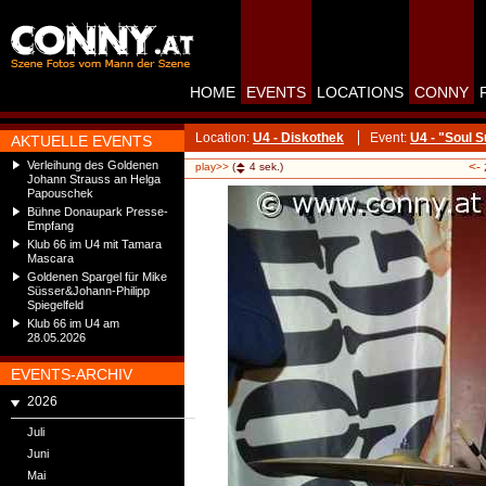
HOME
EVENTS
LOCATIONS
CONNY
Location:
U4 - Diskothek
Event:
U4 - "Soul 
AKTUELLE EVENTS
Verleihung des Goldenen
<-
play>>
(
4
sek.)
Johann Strauss an Helga
Papouschek
Bühne Donaupark Presse-
Empfang
Klub 66 im U4 mit Tamara
Mascara
Goldenen Spargel für Mike
Süsser&Johann-Philipp
Spiegelfeld
Klub 66 im U4 am
28.05.2026
EVENTS-ARCHIV
2026
Juli
Juni
Mai