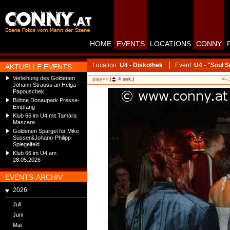
HOME
EVENTS
LOCATIONS
CONNY
Location:
U4 - Diskothek
Event:
U4 - "Soul 
AKTUELLE EVENTS
Verleihung des Goldenen
<-
play>>
(
4
sek.)
Johann Strauss an Helga
Papouschek
Bühne Donaupark Presse-
Empfang
Klub 66 im U4 mit Tamara
Mascara
Goldenen Spargel für Mike
Süsser&Johann-Philipp
Spiegelfeld
Klub 66 im U4 am
28.05.2026
EVENTS-ARCHIV
2026
Juli
Juni
Mai