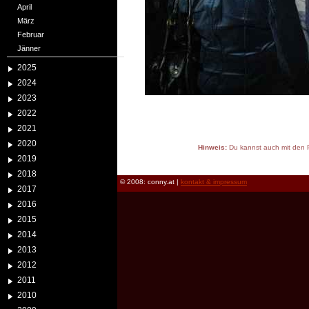
April
März
Februar
Jänner
2025
2024
2023
2022
2021
2020
Hinweis:
Du kannst auch mit den P
2019
reload
2018
© 2008: conny.at |
kontakt & impressum
2017
2016
2015
2014
2013
2012
2011
2010