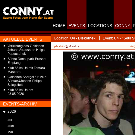
HOME
EVENTS
LOCATIONS
CONNY
Location:
U4 - Diskothek
Event:
U4 - "Soul 
AKTUELLE EVENTS
Verleihung des Goldenen
<-
play>>
(
4
sek.)
Johann Strauss an Helga
Papouschek
Bühne Donaupark Presse-
Empfang
Klub 66 im U4 mit Tamara
Mascara
Goldenen Spargel für Mike
Süsser&Johann-Philipp
Spiegelfeld
Klub 66 im U4 am
28.05.2026
EVENTS-ARCHIV
2026
Juli
Juni
Mai