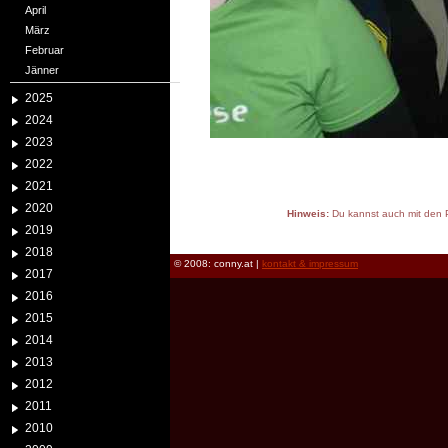
April
März
Februar
Jänner
2025
2024
2023
2022
2021
2020
Hinweis:
Du kannst auch mit den P
2019
reload
2018
© 2008: conny.at |
kontakt & impressum
2017
2016
2015
2014
2013
2012
2011
2010