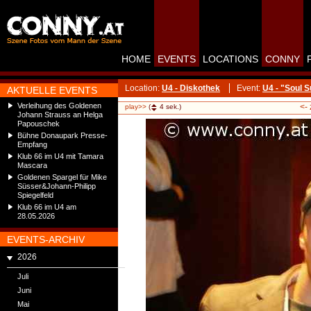
HOME
EVENTS
LOCATIONS
CONNY
Location:
U4 - Diskothek
Event:
U4 - "Soul 
AKTUELLE EVENTS
Verleihung des Goldenen
<-
play>>
(
4
sek.)
Johann Strauss an Helga
Papouschek
Bühne Donaupark Presse-
Empfang
Klub 66 im U4 mit Tamara
Mascara
Goldenen Spargel für Mike
Süsser&Johann-Philipp
Spiegelfeld
Klub 66 im U4 am
28.05.2026
EVENTS-ARCHIV
2026
Juli
Juni
Mai