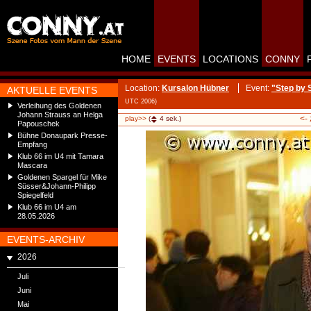
HOME
EVENTS
LOCATIONS
CONNY
Location:
Kursalon Hübner
Event:
"Step by 
AKTUELLE EVENTS
UTC 2006)
Verleihung des Goldenen
Johann Strauss an Helga
<-
play>>
(
4
sek.)
Papouschek
Bühne Donaupark Presse-
Empfang
Klub 66 im U4 mit Tamara
Mascara
Goldenen Spargel für Mike
Süsser&Johann-Philipp
Spiegelfeld
Klub 66 im U4 am
28.05.2026
EVENTS-ARCHIV
2026
Juli
Juni
Mai