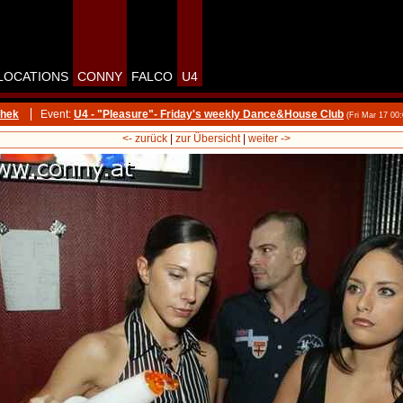
LOCATIONS
CONNY
FALCO
U4
thek
Event:
U4 - "Pleasure"- Friday's weekly Dance&House Club
(Fri Mar 17 00
<- zurück
|
zur Übersicht
|
weiter ->