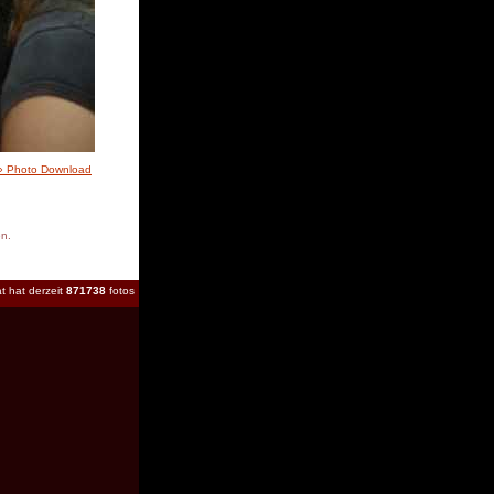
» Photo Download
en.
t hat derzeit
871738
fotos