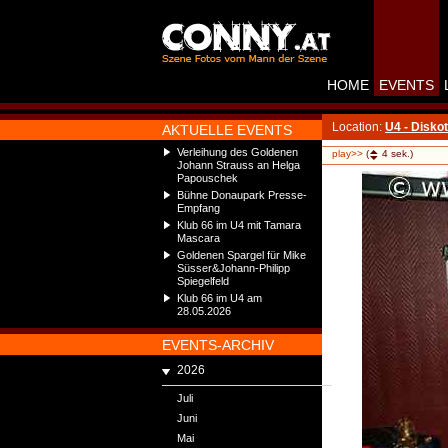
HOME
EVENTS
Location:
U4 - Disko
AKTUELLE EVENTS
Verleihung des Goldenen
play>>
(
4
sek.)
Johann Strauss an Helga
Papouschek
Bühne Donaupark Presse-
Empfang
Klub 66 im U4 mit Tamara
Mascara
Goldenen Spargel für Mike
Süsser&Johann-Philipp
Spiegelfeld
Klub 66 im U4 am
28.05.2026
EVENTS-ARCHIV
2026
Juli
Juni
Mai