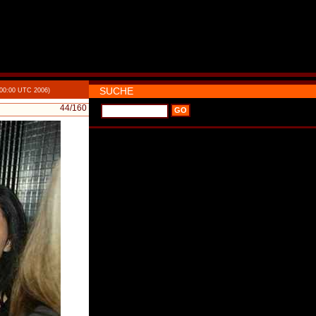
SUCHE
:00:00 UTC 2006)
44
/160