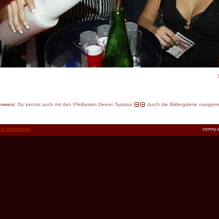
inweis:
Du kannst auch mit den Pfeiltasten Deiner Tastatur
durch die Bildergalerie navigier
t & impressum
conny.a