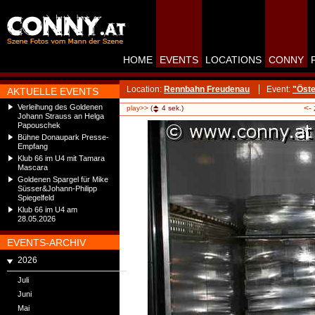
HOME
EVENTS
LOCATIONS
CONNY
Location:
Rennbahn Freudenau
Event:
"Öste
AKTUELLE EVENTS
Verleihung des Goldenen
<-
play>>
(
4
sek.)
Johann Strauss an Helga
Papouschek
Bühne Donaupark Presse-
Empfang
Klub 66 im U4 mit Tamara
Mascara
Goldenen Spargel für Mike
Süsser&Johann-Philipp
Spiegelfeld
Klub 66 im U4 am
28.05.2026
EVENTS-ARCHIV
2026
Juli
Juni
Mai