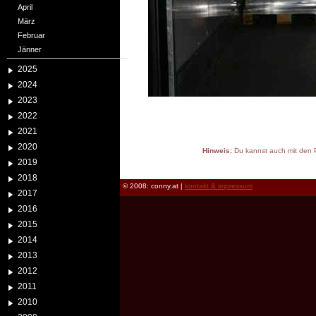
April
März
Februar
Jänner
2025
2024
2023
2022
2021
2020
Hinweis:
Du kannst auch mit den P
2019
reload
2018
© 2008: conny.at |
kontakt & impressum
2017
2016
2015
2014
2013
2012
2011
2010