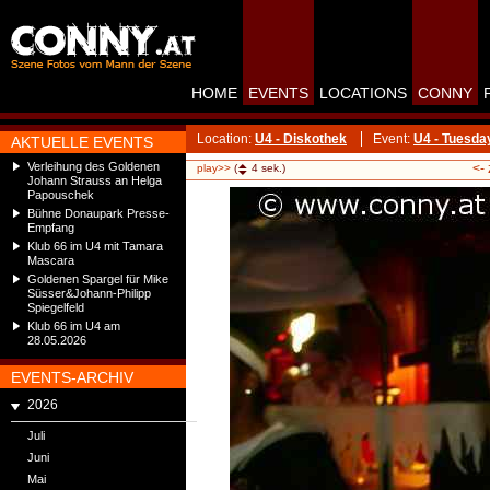
HOME
EVENTS
LOCATIONS
CONNY
Location:
U4 - Diskothek
Event:
U4 - Tuesda
AKTUELLE EVENTS
Verleihung des Goldenen
<-
play>>
(
4
sek.)
Johann Strauss an Helga
Papouschek
Bühne Donaupark Presse-
Empfang
Klub 66 im U4 mit Tamara
Mascara
Goldenen Spargel für Mike
Süsser&Johann-Philipp
Spiegelfeld
Klub 66 im U4 am
28.05.2026
EVENTS-ARCHIV
2026
Juli
Juni
Mai