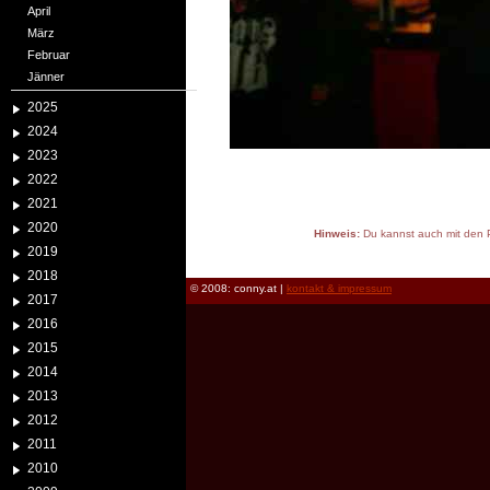
April
März
Februar
Jänner
2025
2024
2023
2022
2021
2020
Hinweis:
Du kannst auch mit den P
2019
reload
2018
© 2008: conny.at |
kontakt & impressum
2017
2016
2015
2014
2013
2012
2011
2010