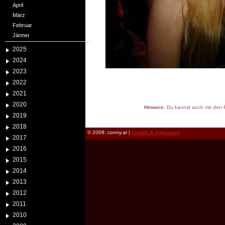
April
März
Februar
Jänner
2025
2024
2023
2022
2021
2020
Hinweis:
Du kannst auch mit den P
2019
reload
2018
© 2008: conny.at |
kontakt & impressum
2017
2016
2015
2014
2013
2012
2011
2010