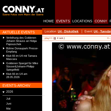
HOME
EVENTS
LOCATIONS
CONNY
Location:
U4 - Diskothek
Event:
U4 - Tuesda
AKTUELLE EVENTS
Verleihung des Goldenen
<-
play>>
(
4
sek.)
Johann Strauss an Helga
Papouschek
Bühne Donaupark Presse-
Empfang
Klub 66 im U4 mit Tamara
Mascara
Goldenen Spargel für Mike
Süsser&Johann-Philipp
Spiegelfeld
Klub 66 im U4 am
28.05.2026
EVENTS-ARCHIV
2026
Juli
Juni
Mai