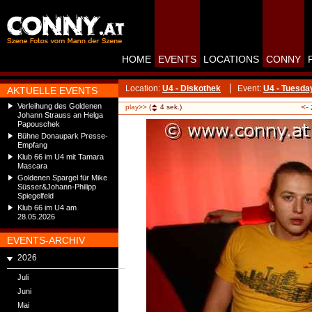
HOME
EVENTS
LOCATIONS
CONNY
Location:
U4 - Diskothek
Event:
U4 - Tuesda
AKTUELLE EVENTS
Verleihung des Goldenen
<-
play>>
(
4
sek.)
Johann Strauss an Helga
Papouschek
Bühne Donaupark Presse-
Empfang
Klub 66 im U4 mit Tamara
Mascara
Goldenen Spargel für Mike
Süsser&Johann-Philipp
Spiegelfeld
Klub 66 im U4 am
28.05.2026
EVENTS-ARCHIV
2026
Juli
Juni
Mai