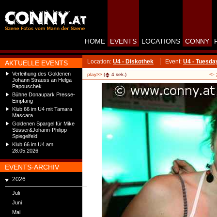
HOME
EVENTS
LOCATIONS
CONNY
Location:
U4 - Diskothek
Event:
U4 - Tuesda
AKTUELLE EVENTS
Verleihung des Goldenen
<-
play>>
(
4
sek.)
Johann Strauss an Helga
Papouschek
Bühne Donaupark Presse-
Empfang
Klub 66 im U4 mit Tamara
Mascara
Goldenen Spargel für Mike
Süsser&Johann-Philipp
Spiegelfeld
Klub 66 im U4 am
28.05.2026
EVENTS-ARCHIV
2026
Juli
Juni
Mai