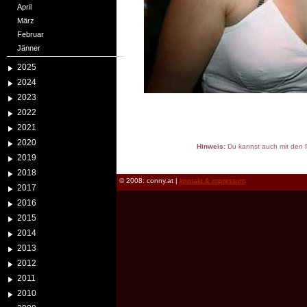
April
März
Februar
Jänner
2025
2024
2023
2022
2021
2020
Hinweis:
Du kannst auch mit den P
2019
reload
2018
© 2008: conny.at |
kontakt & impressum
2017
2016
2015
2014
2013
2012
2011
2010