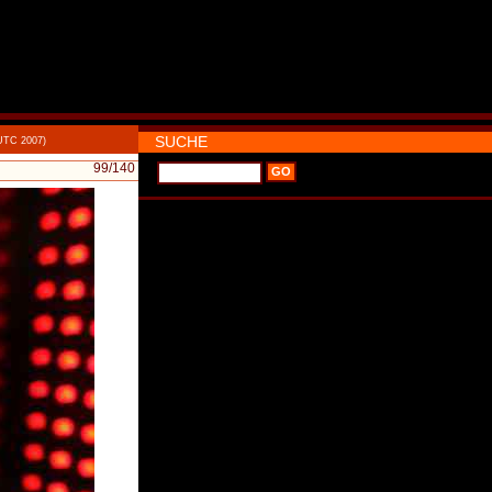
SUCHE
 UTC 2007)
99
/140