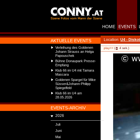
HOME
EVENTS
Location:
U4 - Disko
AKTUELLE EVENTS
Verleihung des Goldenen
play>>
(
4
sek.)
Johann Strauss an Helga
Papouschek
Bühne Donaupark Presse-
Empfang
Klub 66 im U4 mit Tamara
Mascara
Goldenen Spargel für Mike
Süsser&Johann-Philipp
Spiegelfeld
Klub 66 im U4 am
28.05.2026
EVENTS-ARCHIV
2026
Juli
Juni
Mai