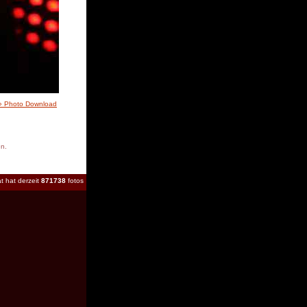
» Photo Download
en.
t hat derzeit
871738
fotos