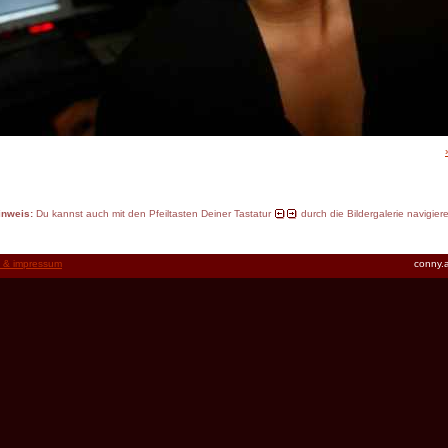
inweis:
Du kannst auch mit den Pfeiltasten Deiner Tastatur
durch die Bildergalerie navigier
t & impressum
conny.a