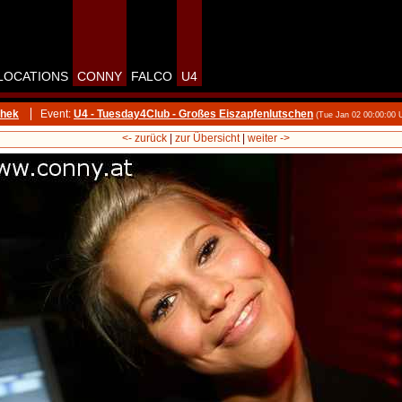
LOCATIONS
CONNY
FALCO
U4
thek
Event:
U4 - Tuesday4Club - Großes Eiszapfenlutschen
(Tue Jan 02 00:00:00
<- zurück
|
zur Übersicht
|
weiter ->