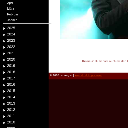
April
März
Februar
Jänner
2025
2024
2023
2022
2021
2020
Hinweis:
Du kannst auch mit den P
2019
reload
2018
© 2008: conny.at |
kontakt & impressum
2017
2016
2015
2014
2013
2012
2011
2010