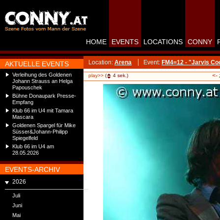
HOME
EVENTS
LOCATIONS
CONNY
Location:
Arena
Event:
FM4=12 - "Jarvis Co
AKTUELLE EVENTS
Verleihung des Goldenen
<-
play>>
(
4
sek.)
Johann Strauss an Helga
Papouschek
Bühne Donaupark Presse-
Empfang
Klub 66 im U4 mit Tamara
Mascara
Goldenen Spargel für Mike
Süsser&Johann-Philipp
Spiegelfeld
Klub 66 im U4 am
28.05.2026
EVENTS-ARCHIV
2026
Juli
Juni
Mai