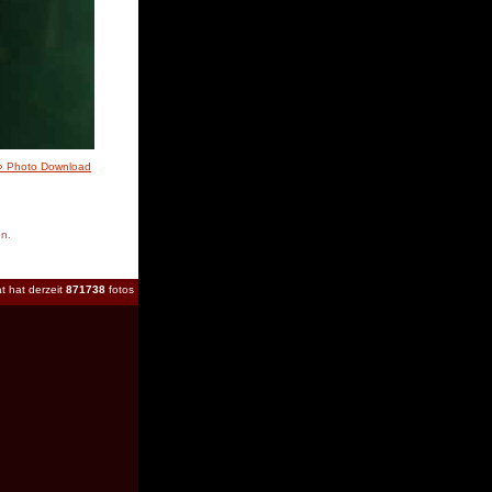
» Photo Download
en.
t hat derzeit
871738
fotos