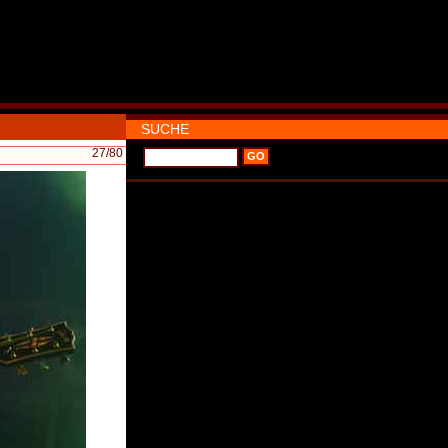
SUCHE
27
/80