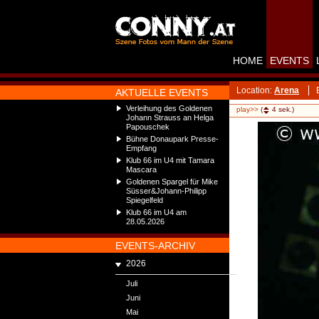
HOME
EVENTS
Location:
Arena
AKTUELLE EVENTS
Verleihung des Goldenen
play>>
(
4
sek.)
Johann Strauss an Helga
Papouschek
Bühne Donaupark Presse-
Empfang
Klub 66 im U4 mit Tamara
Mascara
Goldenen Spargel für Mike
Süsser&Johann-Philipp
Spiegelfeld
Klub 66 im U4 am
28.05.2026
EVENTS-ARCHIV
2026
Juli
Juni
Mai