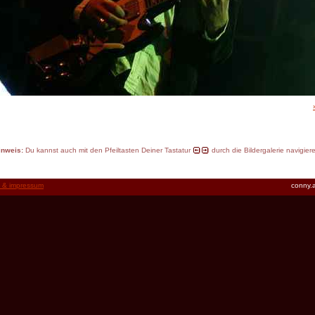
inweis:
Du kannst auch mit den Pfeiltasten Deiner Tastatur
durch die Bildergalerie navigier
t & impressum
conny.a