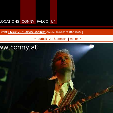
LOCATIONS
CONNY
FALCO
U4
Event:
FM4=12 - "Jarvis Cocker"
|
(Sat Jan 20 00:00:00 UTC 2007)
<- zurück
|
zur Übersicht
|
weiter ->