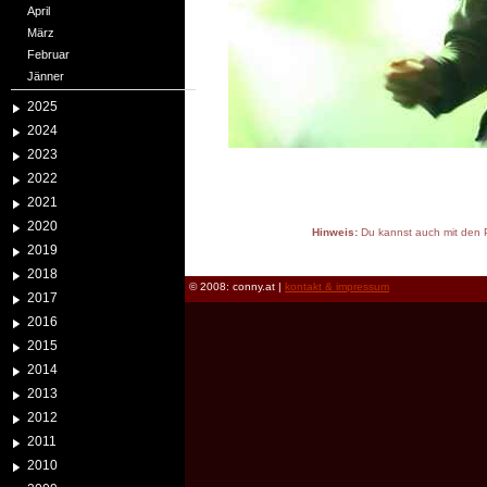
April
März
Februar
Jänner
2025
2024
2023
2022
2021
2020
Hinweis:
Du kannst auch mit den P
2019
reload
2018
© 2008: conny.at |
kontakt & impressum
2017
2016
2015
2014
2013
2012
2011
2010