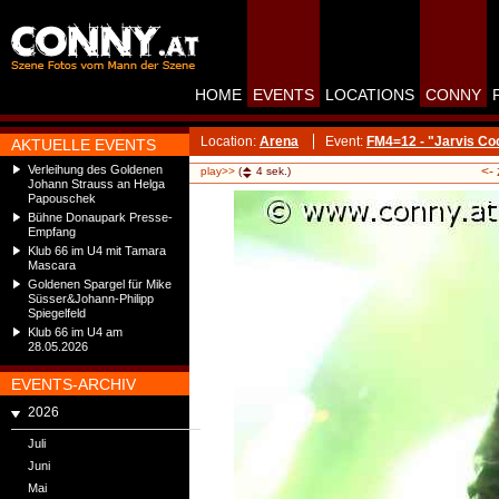
HOME
EVENTS
LOCATIONS
CONNY
Location:
Arena
Event:
FM4=12 - "Jarvis Co
AKTUELLE EVENTS
Verleihung des Goldenen
<-
play>>
(
4
sek.)
Johann Strauss an Helga
Papouschek
Bühne Donaupark Presse-
Empfang
Klub 66 im U4 mit Tamara
Mascara
Goldenen Spargel für Mike
Süsser&Johann-Philipp
Spiegelfeld
Klub 66 im U4 am
28.05.2026
EVENTS-ARCHIV
2026
Juli
Juni
Mai