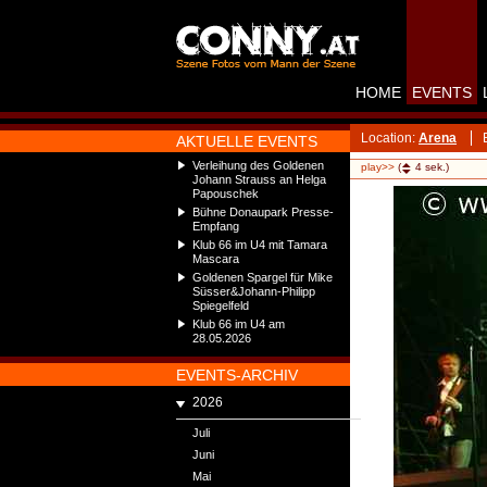
HOME
EVENTS
Location:
Arena
AKTUELLE EVENTS
Verleihung des Goldenen
play>>
(
4
sek.)
Johann Strauss an Helga
Papouschek
Bühne Donaupark Presse-
Empfang
Klub 66 im U4 mit Tamara
Mascara
Goldenen Spargel für Mike
Süsser&Johann-Philipp
Spiegelfeld
Klub 66 im U4 am
28.05.2026
EVENTS-ARCHIV
2026
Juli
Juni
Mai