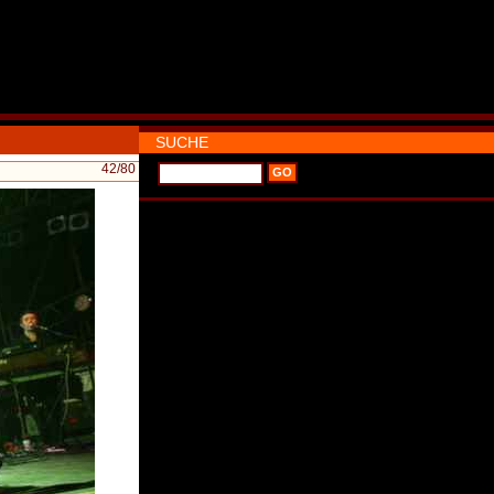
SUCHE
42
/80