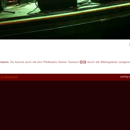
inweis:
Du kannst auch mit den Pfeiltasten Deiner Tastatur
durch die Bildergalerie navigier
t & impressum
conny.a