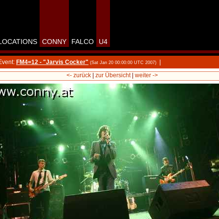
LOCATIONS
CONNY
FALCO
U4
Event:
FM4=12 - "Jarvis Cocker"
|
(Sat Jan 20 00:00:00 UTC 2007)
<- zurück
|
zur Übersicht
|
weiter ->