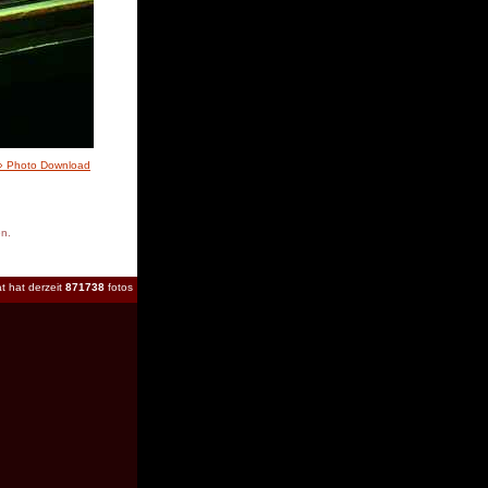
» Photo Download
en.
t hat derzeit
871738
fotos