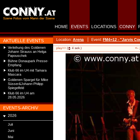
HOME
EVENTS
LOCATIONS
CONNY
Location:
Arena
Event:
FM4=12 - "Jarvis Co
AKTUELLE EVENTS
Verleihung des Goldenen
<-
play>>
(
4
sek.)
Johann Strauss an Helga
Papouschek
Bühne Donaupark Presse-
Empfang
Klub 66 im U4 mit Tamara
Mascara
Goldenen Spargel für Mike
Süsser&Johann-Philipp
Spiegelfeld
Klub 66 im U4 am
28.05.2026
EVENTS-ARCHIV
2026
Juli
Juni
Mai