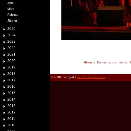
April
März
Februar
Jänner
2025
2024
2023
2022
2021
2020
Hinweis:
Du kannst auch mit den P
2019
reload
2018
© 2008: conny.at |
kontakt & impressum
2017
2016
2015
2014
2013
2012
2011
2010