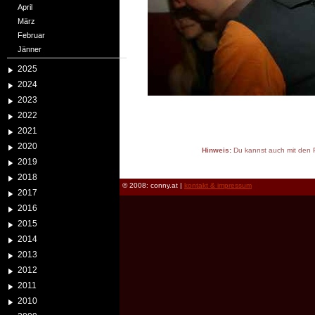
April
März
Februar
Jänner
2025
2024
2023
2022
2021
2020
Hinweis:
Du kannst auch mit den P
2019
reload
2018
© 2008: conny.at |
kontakt & impressum
2017
2016
2015
2014
2013
2012
2011
2010