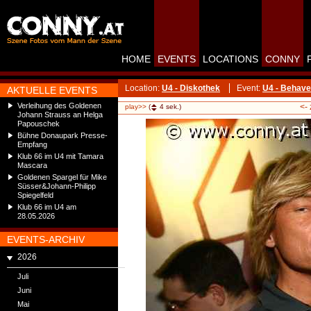
HOME
EVENTS
LOCATIONS
CONNY
Location:
U4 - Diskothek
Event:
U4 - Behave
AKTUELLE EVENTS
Verleihung des Goldenen
<-
play>>
(
4
sek.)
Johann Strauss an Helga
Papouschek
Bühne Donaupark Presse-
Empfang
Klub 66 im U4 mit Tamara
Mascara
Goldenen Spargel für Mike
Süsser&Johann-Philipp
Spiegelfeld
Klub 66 im U4 am
28.05.2026
EVENTS-ARCHIV
2026
Juli
Juni
Mai