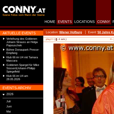
HOME
EVENTS
LOCATIONS
CONNY
Location:
Wiener Hofburg
Event:
50 Jahre Ka
AKTUELLE EVENTS
Verleihung des Goldenen
<-
play>>
(
4
sek.)
Johann Strauss an Helga
Papouschek
Bühne Donaupark Presse-
Empfang
Klub 66 im U4 mit Tamara
Mascara
Goldenen Spargel für Mike
Süsser&Johann-Philipp
Spiegelfeld
Klub 66 im U4 am
28.05.2026
EVENTS-ARCHIV
2026
Juli
Juni
Mai