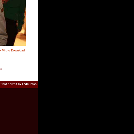
» Photo Download
en.
t hat derzeit
871738
fotos