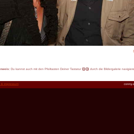
inweis:
Du kannst auch mit den Pfeiltasten Deiner Tastatur
durch die Bildergalerie navigier
t & impressum
conny.a