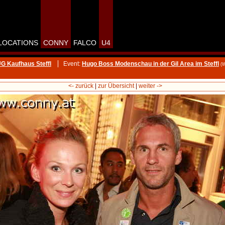
LOCATIONS
CONNY
FALCO
U4
UG Kaufhaus Steffl
Event:
Hugo Boss Modenschau in der Gil Area im Steffl
(
<- zurück
|
zur Übersicht
|
weiter ->