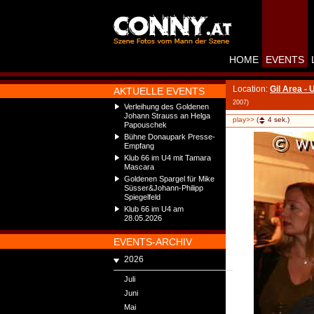
HOME
EVENTS
Location:
Gil Area - 
AKTUELLE EVENTS
2007)
Verleihung des Goldenen
Johann Strauss an Helga
play>>
(
4
sek.)
Papouschek
Bühne Donaupark Presse-
Empfang
Klub 66 im U4 mit Tamara
Mascara
Goldenen Spargel für Mike
Süsser&Johann-Philipp
Spiegelfeld
Klub 66 im U4 am
28.05.2026
EVENTS-ARCHIV
2026
Juli
Juni
Mai