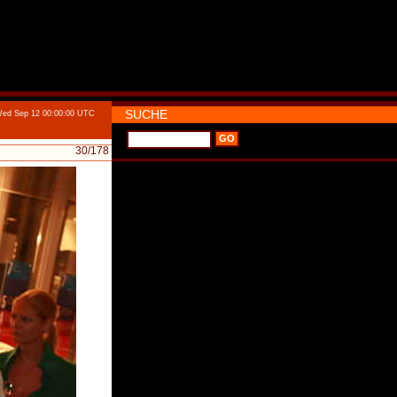
SUCHE
Wed Sep 12 00:00:00 UTC
30
/178