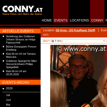
HOME
EVENTS
LOCATIONS
CONNY
Location:
Gil Area - UG Kaufhaus Steffl
Even
AKTUELLE EVENTS
2007)
Verleihung des Goldenen
Johann Strauss an Helga
<-
play>>
(
4
sek.)
Papouschek
Bühne Donaupark Presse-
Empfang
Klub 66 im U4 mit Tamara
Mascara
Goldenen Spargel für Mike
Süsser&Johann-Philipp
Spiegelfeld
Klub 66 im U4 am
28.05.2026
EVENTS-ARCHIV
2026
Juli
Juni
Mai