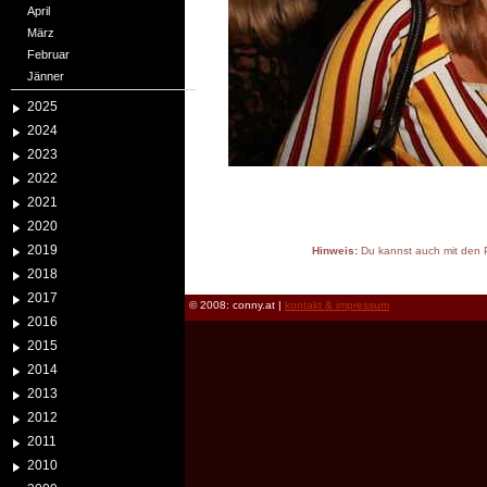
April
März
Februar
Jänner
2025
2024
2023
2022
2021
2020
2019
Hinweis:
Du kannst auch mit den P
reload
2018
2017
© 2008: conny.at |
kontakt & impressum
2016
2015
2014
2013
2012
2011
2010