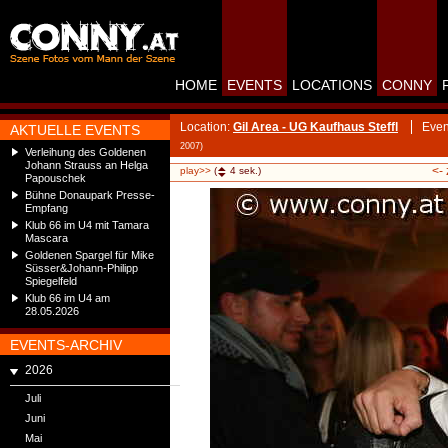
HOME
EVENTS
LOCATIONS
CONNY
Location:
Gil Area - UG Kaufhaus Steffl
Even
AKTUELLE EVENTS
2007)
Verleihung des Goldenen
Johann Strauss an Helga
<-
play>>
(
4
sek.)
Papouschek
Bühne Donaupark Presse-
Empfang
Klub 66 im U4 mit Tamara
Mascara
Goldenen Spargel für Mike
Süsser&Johann-Philipp
Spiegelfeld
Klub 66 im U4 am
28.05.2026
EVENTS-ARCHIV
2026
Juli
Juni
Mai