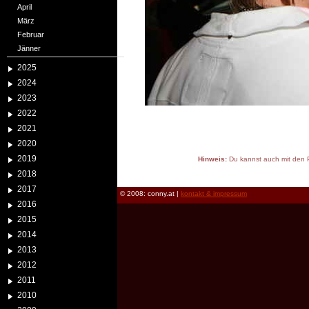
April
März
Februar
Jänner
2025
2024
2023
2022
2021
2020
2019
Hinweis:
Du kannst auch mit den P
reload
2018
2017
© 2008: conny.at |
kontakt & impressum
2016
2015
2014
2013
2012
2011
2010