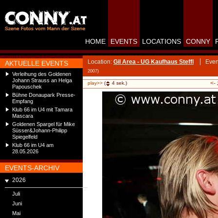
HOME
EVENTS
LOCATIONS
CONNY
Location:
Gil Area - UG Kaufhaus Steffl
Even
AKTUELLE EVENTS
2007)
Verleihung des Goldenen
Johann Strauss an Helga
<-
play>>
(
4
sek.)
Papouschek
Bühne Donaupark Presse-
Empfang
Klub 66 im U4 mit Tamara
Mascara
Goldenen Spargel für Mike
Süsser&Johann-Philipp
Spiegelfeld
Klub 66 im U4 am
28.05.2026
EVENTS-ARCHIV
2026
Juli
Juni
Mai