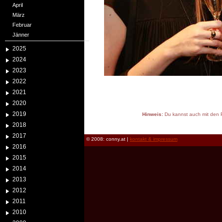
April
März
Februar
Jänner
2025
2024
2023
2022
2021
2020
2019
Hinweis:
Du kannst auch mit den P
reload
2018
2017
© 2008: conny.at |
kontakt & impressum
2016
2015
2014
2013
2012
2011
2010