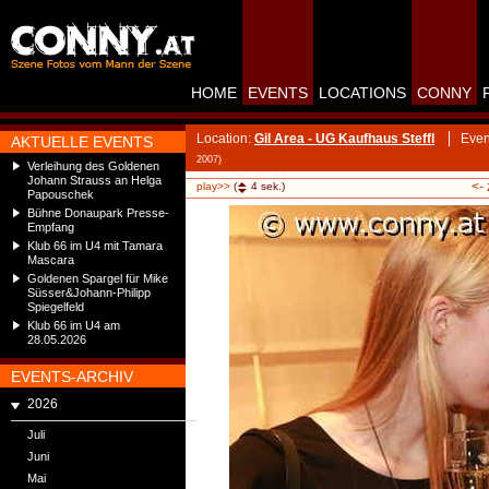
HOME
EVENTS
LOCATIONS
CONNY
Location:
Gil Area - UG Kaufhaus Steffl
Even
AKTUELLE EVENTS
2007)
Verleihung des Goldenen
Johann Strauss an Helga
<-
play>>
(
4
sek.)
Papouschek
Bühne Donaupark Presse-
Empfang
Klub 66 im U4 mit Tamara
Mascara
Goldenen Spargel für Mike
Süsser&Johann-Philipp
Spiegelfeld
Klub 66 im U4 am
28.05.2026
EVENTS-ARCHIV
2026
Juli
Juni
Mai