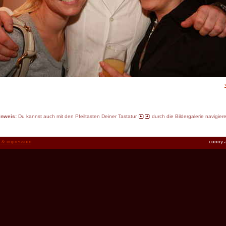
inweis:
Du kannst auch mit den Pfeiltasten Deiner Tastatur
durch die Bildergalerie navigier
t & impressum
conny.a