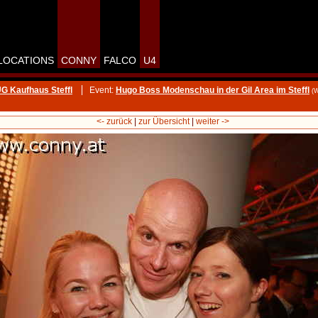
LOCATIONS
CONNY
FALCO
U4
UG Kaufhaus Steffl
Event:
Hugo Boss Modenschau in der Gil Area im Steffl
(
<- zurück
|
zur Übersicht
|
weiter ->