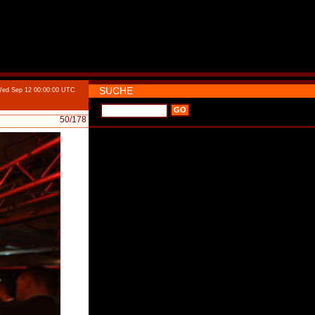
SUCHE
Wed Sep 12 00:00:00 UTC
50
/178