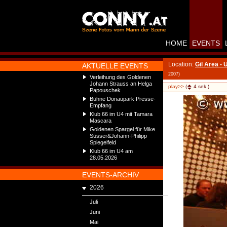
HOME
EVENTS
Location:
Gil Area - 
AKTUELLE EVENTS
2007)
Verleihung des Goldenen
Johann Strauss an Helga
play>>
(
4
sek.)
Papouschek
Bühne Donaupark Presse-
Empfang
Klub 66 im U4 mit Tamara
Mascara
Goldenen Spargel für Mike
Süsser&Johann-Philipp
Spiegelfeld
Klub 66 im U4 am
28.05.2026
EVENTS-ARCHIV
2026
Juli
Juni
Mai