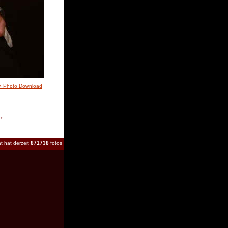
» Photo Download
en.
t hat derzeit
871738
fotos