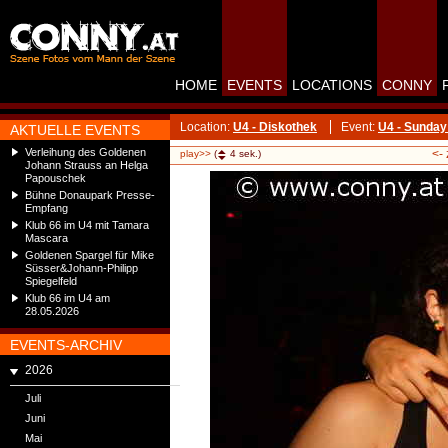
HOME
EVENTS
LOCATIONS
CONNY
Location:
U4 - Diskothek
Event:
U4 - Sunday
AKTUELLE EVENTS
Verleihung des Goldenen
<-
play>>
(
4
sek.)
Johann Strauss an Helga
Papouschek
Bühne Donaupark Presse-
Empfang
Klub 66 im U4 mit Tamara
Mascara
Goldenen Spargel für Mike
Süsser&Johann-Philipp
Spiegelfeld
Klub 66 im U4 am
28.05.2026
EVENTS-ARCHIV
2026
Juli
Juni
Mai