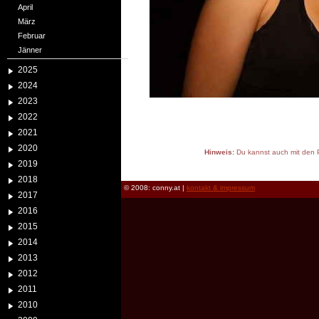
April
März
Februar
Jänner
2025
2024
2023
2022
2021
2020
Hinweis:
Du kannst auch mit den P
2019
reload
2018
© 2008: conny.at |
kontakt & impressum
2017
2016
2015
2014
2013
2012
2011
2010