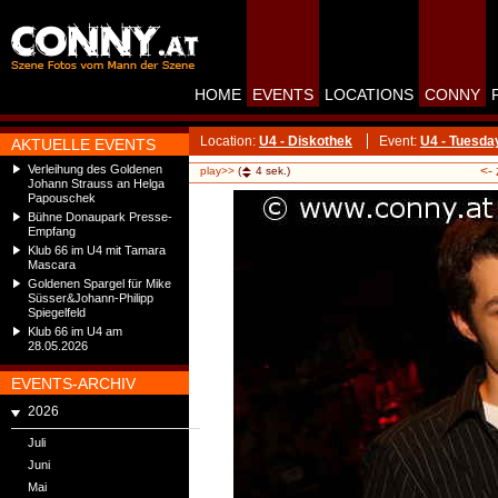
HOME
EVENTS
LOCATIONS
CONNY
Location:
U4 - Diskothek
Event:
U4 - Tuesd
AKTUELLE EVENTS
Verleihung des Goldenen
<-
play>>
(
4
sek.)
Johann Strauss an Helga
Papouschek
Bühne Donaupark Presse-
Empfang
Klub 66 im U4 mit Tamara
Mascara
Goldenen Spargel für Mike
Süsser&Johann-Philipp
Spiegelfeld
Klub 66 im U4 am
28.05.2026
EVENTS-ARCHIV
2026
Juli
Juni
Mai