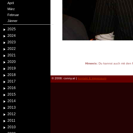
April
März
Februar
Jänner
2025
2024
2023
2022
2021
2020
Hinweis:
Du kannst auch mit den P
2019
reload
2018
© 2008: conny.at |
kontakt & impressum
2017
2016
2015
2014
2013
2012
2011
2010