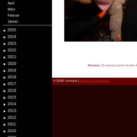
April
März
Februar
Jänner
2025
2024
2023
2022
2021
2020
Hinweis:
Du kannst auch mit den P
2019
reload
2018
© 2008: conny.at |
kontakt & impressum
2017
2016
2015
2014
2013
2012
2011
2010