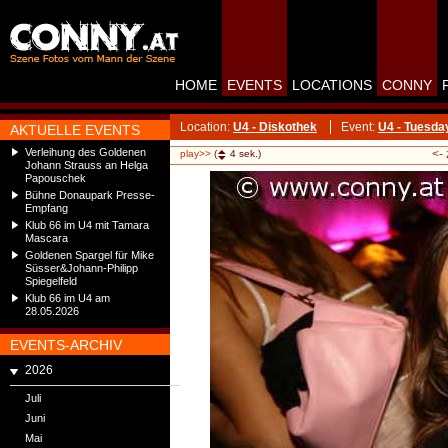
HOME
EVENTS
LOCATIONS
CONNY
Location:
U4 - Diskothek
Event:
U4 - Tuesd
AKTUELLE EVENTS
Verleihung des Goldenen
<-
play>>
(
4
sek.)
Johann Strauss an Helga
Papouschek
Bühne Donaupark Presse-
Empfang
Klub 66 im U4 mit Tamara
Mascara
Goldenen Spargel für Mike
Süsser&Johann-Philipp
Spiegelfeld
Klub 66 im U4 am
28.05.2026
EVENTS-ARCHIV
2026
Juli
Juni
Mai