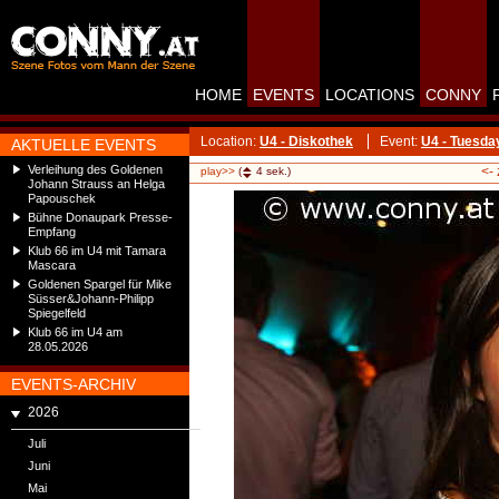
HOME
EVENTS
LOCATIONS
CONNY
Location:
U4 - Diskothek
Event:
U4 - Tuesd
AKTUELLE EVENTS
Verleihung des Goldenen
<-
play>>
(
4
sek.)
Johann Strauss an Helga
Papouschek
Bühne Donaupark Presse-
Empfang
Klub 66 im U4 mit Tamara
Mascara
Goldenen Spargel für Mike
Süsser&Johann-Philipp
Spiegelfeld
Klub 66 im U4 am
28.05.2026
EVENTS-ARCHIV
2026
Juli
Juni
Mai