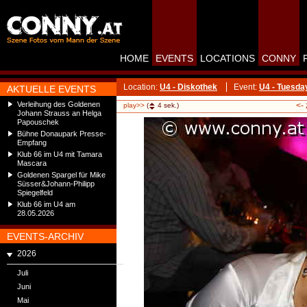
HOME
EVENTS
LOCATIONS
CONNY
Location:
U4 - Diskothek
Event:
U4 - Tuesd
AKTUELLE EVENTS
Verleihung des Goldenen
<-
play>>
(
4
sek.)
Johann Strauss an Helga
Papouschek
Bühne Donaupark Presse-
Empfang
Klub 66 im U4 mit Tamara
Mascara
Goldenen Spargel für Mike
Süsser&Johann-Philipp
Spiegelfeld
Klub 66 im U4 am
28.05.2026
EVENTS-ARCHIV
2026
Juli
Juni
Mai