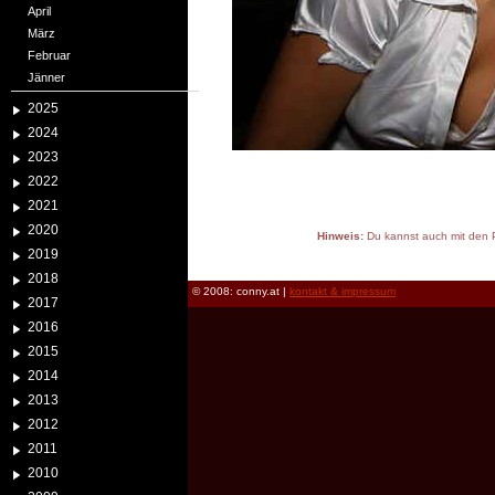
April
März
Februar
Jänner
2025
2024
2023
2022
2021
2020
Hinweis:
Du kannst auch mit den P
2019
reload
2018
© 2008: conny.at |
kontakt & impressum
2017
2016
2015
2014
2013
2012
2011
2010