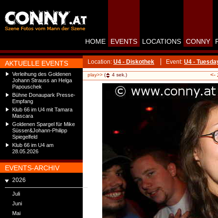
HOME
EVENTS
LOCATIONS
CONNY
Location:
U4 - Diskothek
Event:
U4 - Tuesd
AKTUELLE EVENTS
Verleihung des Goldenen
<-
play>>
(
4
sek.)
Johann Strauss an Helga
Papouschek
Bühne Donaupark Presse-
Empfang
Klub 66 im U4 mit Tamara
Mascara
Goldenen Spargel für Mike
Süsser&Johann-Philipp
Spiegelfeld
Klub 66 im U4 am
28.05.2026
EVENTS-ARCHIV
2026
Juli
Juni
Mai