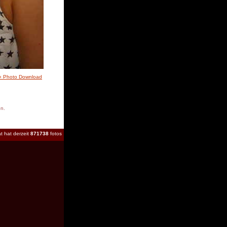
» Photo Download
en.
t hat derzeit
871738
fotos