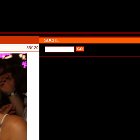
SUCHE
85
/120