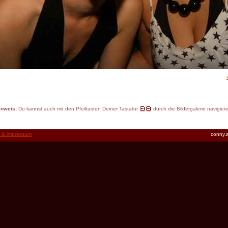
inweis:
Du kannst auch mit den Pfeiltasten Deiner Tastatur
durch die Bildergalerie navigier
t & impressum
conny.a