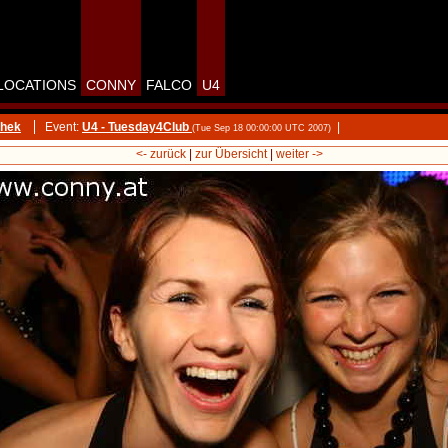
LOCATIONS
CONNY
FALCO
U4
thek
Event:
U4 - Tuesday4Club
|
(Tue Sep 18 00:00:00 UTC 2007)
<- zurück
|
zur Übersicht
|
weiter ->