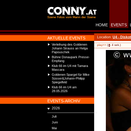
HOME
EVENTS
Location:
U4 - Disko
AKTUELLE EVENTS
Verleihung des Goldenen
play>>
(
4
sek.)
Johann Strauss an Helga
Papouschek
Bühne Donaupark Presse-
Empfang
Klub 66 im U4 mit Tamara
Mascara
Goldenen Spargel für Mike
Süsser&Johann-Philipp
Spiegelfeld
Klub 66 im U4 am
28.05.2026
EVENTS-ARCHIV
2026
Juli
Juni
Mai