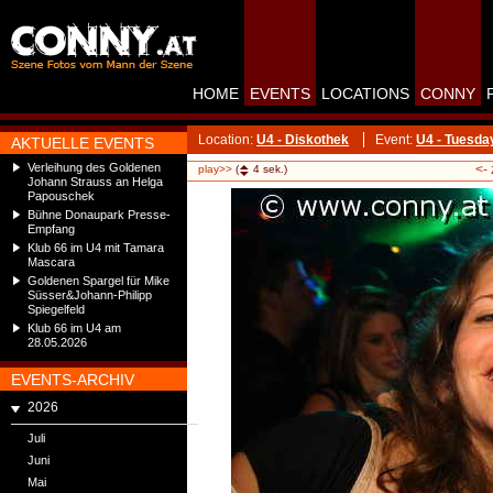
HOME
EVENTS
LOCATIONS
CONNY
Location:
U4 - Diskothek
Event:
U4 - Tuesd
AKTUELLE EVENTS
Verleihung des Goldenen
<-
play>>
(
4
sek.)
Johann Strauss an Helga
Papouschek
Bühne Donaupark Presse-
Empfang
Klub 66 im U4 mit Tamara
Mascara
Goldenen Spargel für Mike
Süsser&Johann-Philipp
Spiegelfeld
Klub 66 im U4 am
28.05.2026
EVENTS-ARCHIV
2026
Juli
Juni
Mai