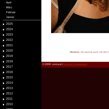
April
März
Februar
Jänner
2025
2024
2023
2022
2021
2020
Hinweis:
Du kannst auch mit den P
2019
reload
2018
© 2008: conny.at |
kontakt & impressum
2017
2016
2015
2014
2013
2012
2011
2010