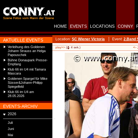
HOME
EVENTS
LOCATIONS
CONNY
Location:
SC Wiener Victoria
Event:
2.Band 
AKTUELLE EVENTS
Verleihung des Goldenen
<-
play>>
(
4
sek.)
Johann Strauss an Helga
Papouschek
Bühne Donaupark Presse-
Empfang
Klub 66 im U4 mit Tamara
Mascara
Goldenen Spargel für Mike
Süsser&Johann-Philipp
Spiegelfeld
Klub 66 im U4 am
28.05.2026
EVENTS-ARCHIV
2026
Juli
Juni
Mai