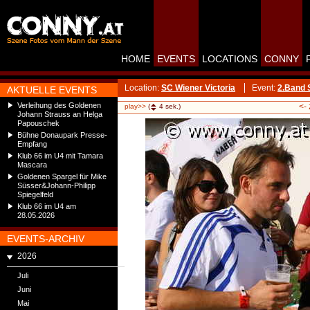
HOME
EVENTS
LOCATIONS
CONNY
Location:
SC Wiener Victoria
Event:
2.Band 
AKTUELLE EVENTS
Verleihung des Goldenen
<-
play>>
(
4
sek.)
Johann Strauss an Helga
Papouschek
Bühne Donaupark Presse-
Empfang
Klub 66 im U4 mit Tamara
Mascara
Goldenen Spargel für Mike
Süsser&Johann-Philipp
Spiegelfeld
Klub 66 im U4 am
28.05.2026
EVENTS-ARCHIV
2026
Juli
Juni
Mai